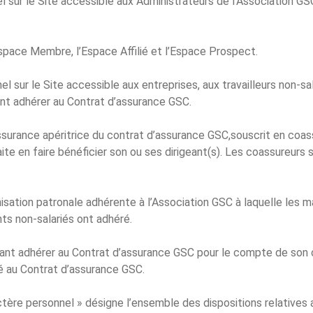
sur le Site accessible aux Administrateurs de l’Association GS
pace Membre, l’Espace Affilié et l’Espace Prospect.
sur le Site accessible aux entreprises, aux travailleurs non-sala
ent adhérer au Contrat d’assurance GSC.
urance apéritrice du contrat d’assurance GSC,souscrit en coass
haite en faire bénéficier son ou ses dirigeant(s). Les coassureurs 
isation patronale adhérente à l’Association GSC à laquelle les m
ants non-salariés ont adhéré.
ant adhérer au Contrat d’assurance GSC pour le compte de son o
ré au Contrat d’assurance GSC.
tère personnel » désigne l’ensemble des dispositions relatives