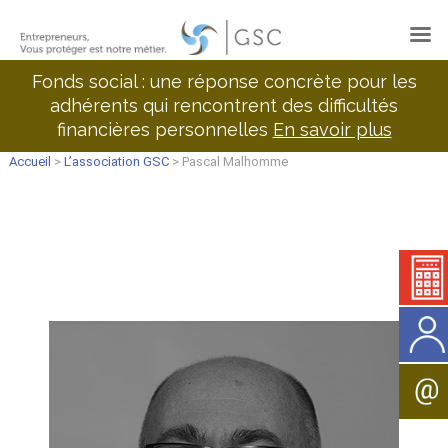
Fonds social : une réponse concrète pour les
adhérents qui rencontrent des difficultés
financières personnelles
En savoir plus
Accueil
>
L’association GSC
> Pascal Malhomme