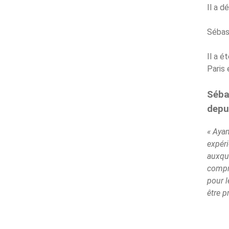
Il a d
Sébas
Il a é
Paris 
Séba
depu
« Ayan
expéri
auxque
compre
pour l
être p