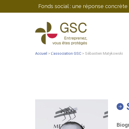
Fonds social : une réponse concrète 
Accueil
>
L’association GSC
> Sébastien Matykowski
Biog