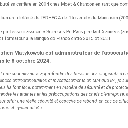
ébuté sa carrière en 2004 chez Moët & Chandon en tant que contr
tien est diplômé de l’EDHEC & de l’Université de Mannheim (200
té professeur associé à Sciences Po Paris pendant 5 années (ana
et formateur à la Banque de France entre 2015 et 2021.
stien Matykowski est administrateur de l’associat
is le 8 octobre 2024.
t une connaissance approfondie des besoins des dirigeants d’entr
ences entrepreneuriales et investissements en tant que BA, je su
ls ils font face, notamment en matière de sécurité et de protect
ndre les attentes et les préoccupations des chefs d’entreprise, 
eur offrir une réelle sécurité et capacité de rebond, en cas de dif
romu et systématisé ».