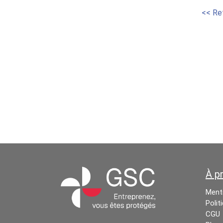
<< Re
À p
Menti
Polit
CGU