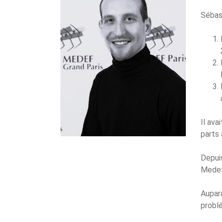
Sébas
Il ava
parts 
Depuis
Medef 
Aupara
problé