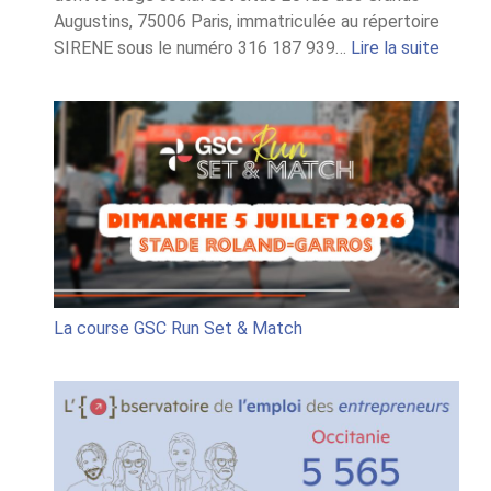
Augustins, 75006 Paris, immatriculée au répertoire
:
SIRENE sous le numéro 316 187 939…
Lire la suite
Règle
jeu
conco
« GSC
Run
Set
&
Match
La course GSC Run Set & Match