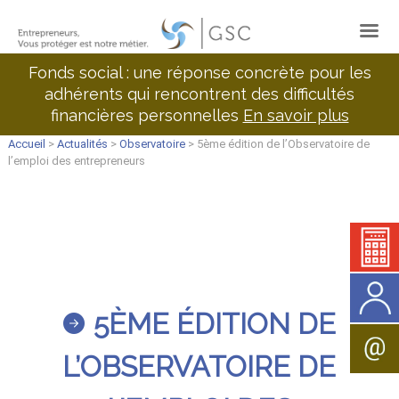
Fonds social : une réponse concrète pour les
adhérents qui rencontrent des difficultés
financières personnelles
En savoir plus
Accueil
>
Actualités
>
Observatoire
> 5ème édition de l’Observatoire de
l’emploi des entrepreneurs
5ÈME ÉDITION DE
L’OBSERVATOIRE DE