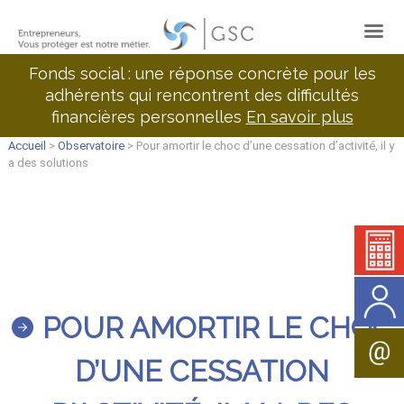
Fonds social : une réponse concrète pour les
adhérents qui rencontrent des difficultés
financières personnelles
En savoir plus
Accueil
>
Observatoire
> Pour amortir le choc d’une cessation d’activité, il y
a des solutions
POUR AMORTIR LE CHOC
D’UNE CESSATION