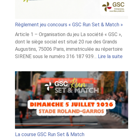
Règlement jeu concours « GSC Run Set & Match »
Article 1 – Organisation du jeu La société « GSC »,
dont le siège social est situé 20 rue des Grands
Augustins, 75006 Paris, immatriculée au répertoire
:
SIRENE sous le numéro 316 187 939…
Lire la suite
Règle
jeu
conco
« GSC
Run
Set
&
Match
La course GSC Run Set & Match