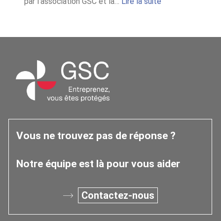
:
par l’association GSC et la…
Lire la suite
Chiffres
2025
de
l’Observatoire
Occitanie
Vous ne trouvez pas de réponse ?
Notre équipe est là pour vous aider
Contactez-nous