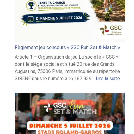
Règlement jeu concours « GSC Run Set & Match »
Article 1 – Organisation du jeu La société « GSC »,
dont le siège social est situé 20 rue des Grands
Augustins, 75006 Paris, immatriculée au répertoire
:
SIRENE sous le numéro 316 187 939…
Lire la suite
Règle
jeu
conco
« GSC
Run
Set
&