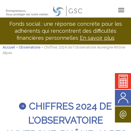
Fonds social : une réponse concrète pour les
adhérents qui rencontrent des difficultés
financières personnelles
En savoir plus
Accueil
>
Observatoire
> Chiffres 2024 de l’Observatoire Auvergne-Rhône-
Alpes
CHIFFRES 2024 DE
L’OBSERVATOIRE