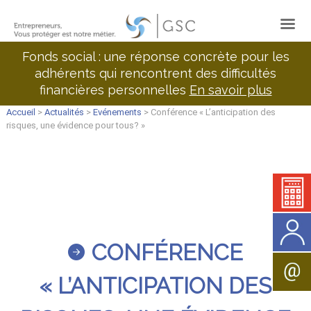
Fonds social : une réponse concrète pour les
adhérents qui rencontrent des difficultés
financières personnelles
En savoir plus
Accueil
>
Actualités
>
Evénements
> Conférence « L’anticipation des
risques, une évidence pour tous? »
CONFÉRENCE
« L’ANTICIPATION DES