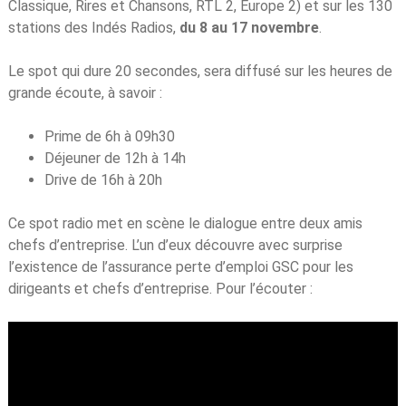
Classique, Rires et Chansons, RTL 2, Europe 2) et sur les 130
stations des Indés Radios,
du 8 au 17 novembre
.
Le spot qui dure 20 secondes, sera diffusé sur les heures de
grande écoute, à savoir :
Prime de 6h à 09h30
Déjeuner de 12h à 14h
Drive de 16h à 20h
Ce spot radio met en scène le dialogue entre deux amis
chefs d’entreprise. L’un d’eux découvre avec surprise
l’existence de l’assurance perte d’emploi GSC pour les
dirigeants et chefs d’entreprise. Pour l’écouter :