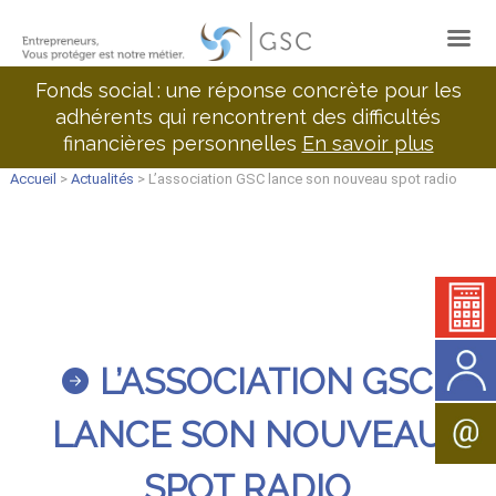
Fonds social : une réponse concrète pour les
adhérents qui rencontrent des difficultés
financières personnelles
En savoir plus
Accueil
>
Actualités
> L’association GSC lance son nouveau spot radio
L’ASSOCIATION GSC
LANCE SON NOUVEAU
SPOT RADIO