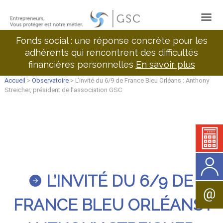
Fonds social : une réponse concrète pour les
adhérents qui rencontrent des difficultés
financières personnelles
En savoir plus
Accueil
>
Observatoire
> L’invité du 6/9 de France Bleu Orléans : Anthony
Streicher, président de l’association GSC
L’INVITÉ DU 6/9 DE
FRANCE BLEU ORLÉANS :