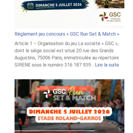
Règlement jeu concours « GSC Run Set & Match »
Article 1 – Organisation du jeu La société « GSC »,
dont le siège social est situé 20 rue des Grands
Augustins, 75006 Paris, immatriculée au répertoire
:
SIRENE sous le numéro 316 187 939…
Lire la suite
Règle
jeu
conco
« GSC
Run
Set
&
Match