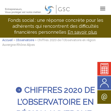
Fonds social : une réponse concrète pour les
adhérents qui rencontrent des difficultés
financières personnelles
En savoir plus
Accueil
>
Observatoire
> Chiffres 2020 de l’Observatoire en région
Auvergne-Rhône-Alpes
CHIFFRES 2020 DE
L’OBSERVATOIRE EN