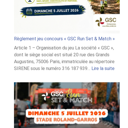
Règlement jeu concours « GSC Run Set & Match »
Article 1 – Organisation du jeu La société « GSC »,
dont le siège social est situé 20 rue des Grands
Augustins, 75006 Paris, immatriculée au répertoire
:
SIRENE sous le numéro 316 187 939…
Lire la suite
Règle
jeu
conco
« GSC
Run
Set
&
Match