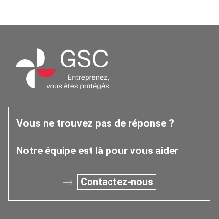
Chiffres
2025
de
l’Observatoire
Occitanie
Vous ne trouvez pas de réponse ?
Notre équipe est là pour vous aider
Contactez-nous