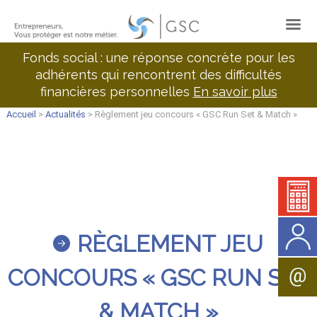
Fonds social : une réponse concrète pour les
adhérents qui rencontrent des difficultés
financières personnelles
En savoir plus
Accueil
>
Actualités
> Règlement jeu concours « GSC Run Set & Match »
RÈGLEMENT JEU
CONCOURS « GSC RUN SET
& MATCH »