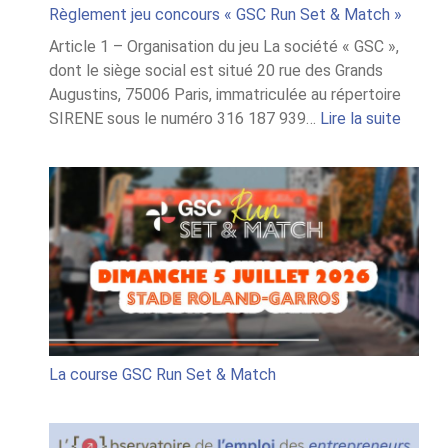
Règlement jeu concours « GSC Run Set & Match »
Article 1 – Organisation du jeu La société « GSC »,
dont le siège social est situé 20 rue des Grands
Augustins, 75006 Paris, immatriculée au répertoire
:
SIRENE sous le numéro 316 187 939…
Lire la suite
Règle
jeu
conco
« GSC
Run
Set
&
Match
La course GSC Run Set & Match