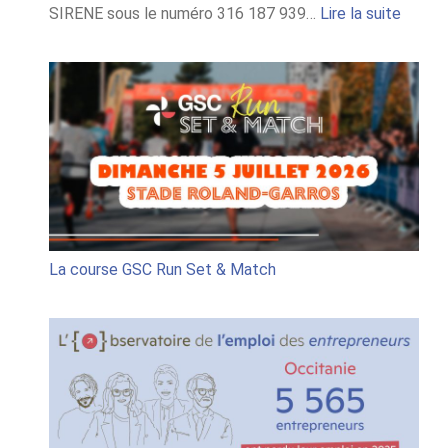
:
SIRENE sous le numéro 316 187 939…
Lire la suite
Règle
jeu
conco
« GSC
Run
Set
&
Match
La course GSC Run Set & Match