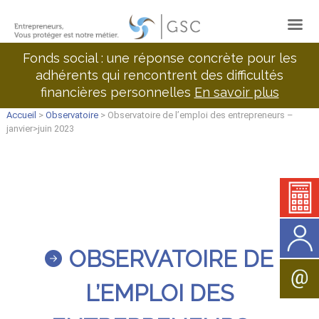
Fonds social : une réponse concrète pour les
adhérents qui rencontrent des difficultés
financières personnelles
En savoir plus
Accueil
>
Observatoire
> Observatoire de l’emploi des entrepreneurs –
janvier>juin 2023
OBSERVATOIRE DE
L’EMPLOI DES