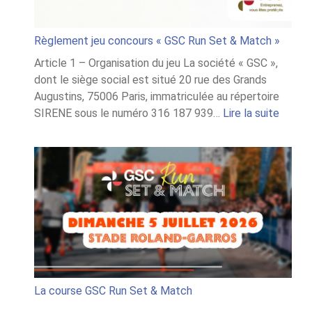
Règlement jeu concours « GSC Run Set & Match »
Article 1 – Organisation du jeu La société « GSC »,
dont le siège social est situé 20 rue des Grands
Augustins, 75006 Paris, immatriculée au répertoire
:
SIRENE sous le numéro 316 187 939…
Lire la suite
Règle
jeu
conco
« GSC
Run
Set
&
Match
La course GSC Run Set & Match