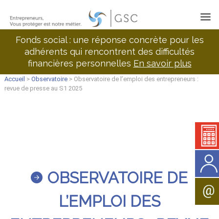
Fonds social : une réponse concrète pour les
adhérents qui rencontrent des difficultés
financières personnelles
En savoir plus
Accueil
>
Observatoire
> Observatoire de l’emploi des entrepreneurs :
revue de presse au S1 2025
OBSERVATOIRE DE
L’EMPLOI DES