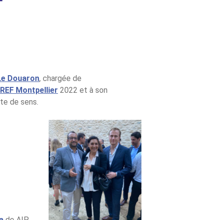
Le Douaron
, chargée de
REF Montpellier
2022 et à son
te de sens.
a
de AIP