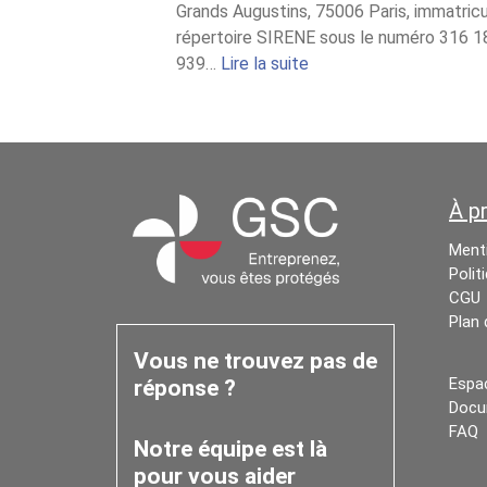
Grands Augustins, 75006 Paris, immatric
répertoire SIRENE sous le numéro 316 1
:
939…
Lire la suite
Règlement
jeu
concours
« GSC
Run
À p
Set
&
Menti
Match »
Polit
CGU
Plan 
Vous ne trouvez pas de
Espa
réponse ?
Docu
FAQ
Notre équipe est là
pour vous aider