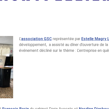
L’
association GSC
représentée par
Estelle Magry 
développement, a assisté au dîner d’ouverture de la
événement décliné sur le thème : L’entreprise en quê
té
François Borie
du cabinet Doria Avocats et
Nordine Djarbou