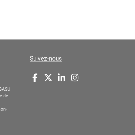
Occitanie
Suivez-nous
 SASU
re de
non-