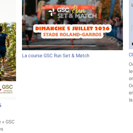
C
La course GSC Run Set & Match
O
l
o
Oc
en
l
&
té « GSC
es