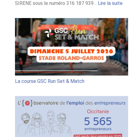
:
SIRENE sous le numéro 316 187 939…
Lire la suite
Règle
jeu
conco
« GSC
Run
Set
&
Match
La course GSC Run Set & Match