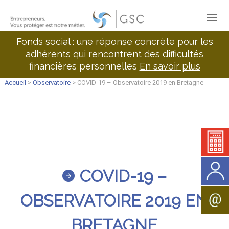
Fonds social : une réponse concrète pour les
adhérents qui rencontrent des difficultés
financières personnelles
En savoir plus
Accueil
>
Observatoire
> COVID-19 – Observatoire 2019 en Bretagne
COVID-19 –
OBSERVATOIRE 2019 EN
BRETAGNE