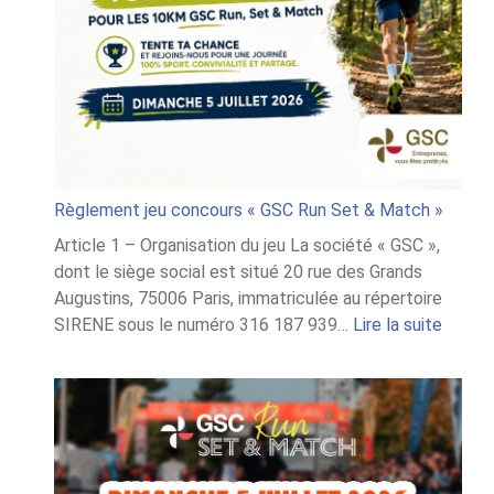
Règlement jeu concours « GSC Run Set & Match »
Article 1 – Organisation du jeu La société « GSC »,
dont le siège social est situé 20 rue des Grands
Augustins, 75006 Paris, immatriculée au répertoire
:
SIRENE sous le numéro 316 187 939…
Lire la suite
Règle
jeu
conco
« GSC
Run
Set