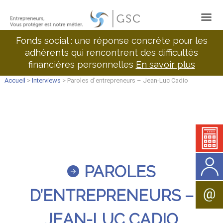
Fonds social : une réponse concrète pour les
adhérents qui rencontrent des difficultés
financières personnelles
En savoir plus
Accueil
>
Interviews
> Paroles d’entrepreneurs – Jean-Luc Cadio
PAROLES
D’ENTREPRENEURS –
JEAN-LUC CADIO