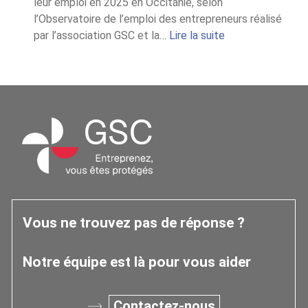
leur emploi en 2025 en Occitanie, selon
l’Observatoire de l’emploi des entrepreneurs réalisé
:
par l’association GSC et la…
Lire la suite
Chiffres
2025
de
l’Observatoire
Occitanie
Vous ne trouvez pas de réponse ?
Notre équipe est là pour vous aider
Contactez-nous