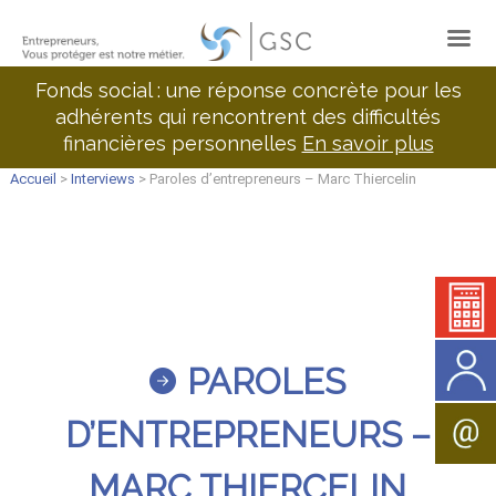
Fonds social : une réponse concrète pour les
adhérents qui rencontrent des difficultés
financières personnelles
En savoir plus
Accueil
>
Interviews
> Paroles d’entrepreneurs – Marc Thiercelin
PAROLES
D’ENTREPRENEURS –
MARC THIERCELIN