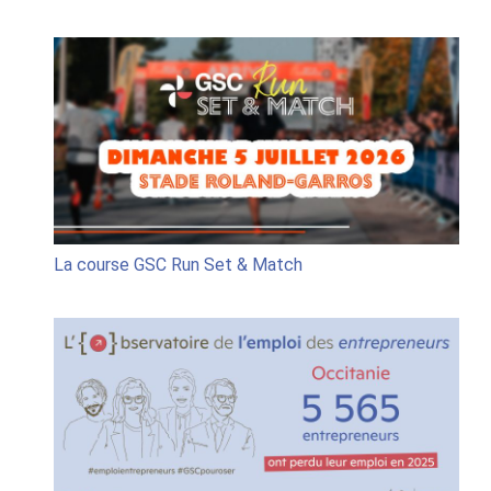
Règle
jeu
conco
« GSC
Run
Set
&
Match
La course GSC Run Set & Match