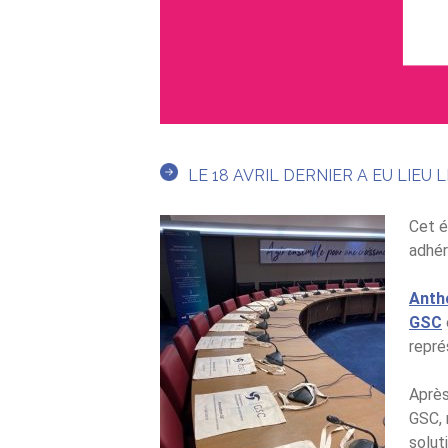
LE 18 AVRIL DERNIER A EU LIE
Cet é
adhér
Anth
GSC
repré
Après
GSC, 
solut