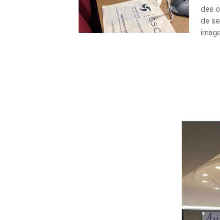
des o
de se
image