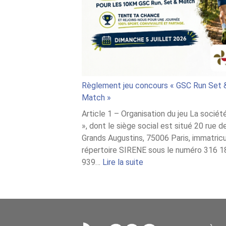
Règlement jeu concours « GSC Run Set 
Match »
Article 1 – Organisation du jeu La socié
», dont le siège social est situé 20 rue d
Grands Augustins, 75006 Paris, immatric
répertoire SIRENE sous le numéro 316 1
:
939…
Lire la suite
Règlement
jeu
concours
« GSC
Run