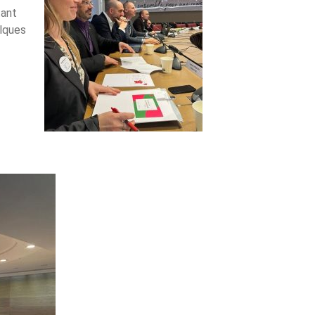
tant
elques