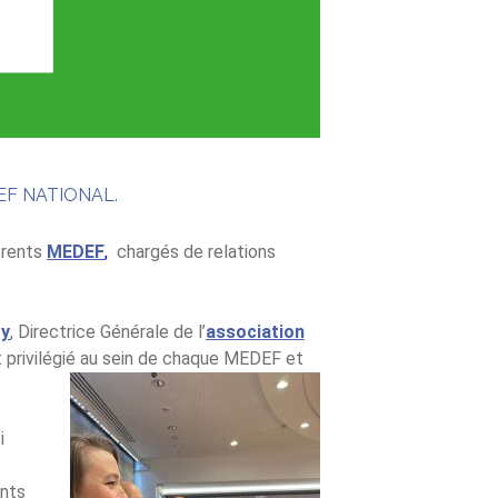
EF NATIONAL.
érents
MEDEF
,
chargés de relations
ry
, Directrice Générale de l’
association
 privilégié au sein de chaque MEDEF et
i
ents