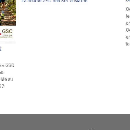
La course GSC Run Set & Match
O
l
o
Oc
en
l
&
té « GSC
es
ulée au
87